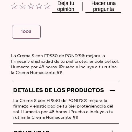
Deja tu
Hacer una
opinión
pregunta
No
se
han
enviado
100G
calificaciones
para
este
La Crema S con FPS30 de POND'S® mejora la
firmeza y elasticidad de tu piel protegiendola del sol.
product
Humecta por 48 horas. ¡Prueba e incluye a tu rutina
la Crema Humectante #1!
DETALLES DE LOS PRODUCTOS
La Crema S con FPS30 de POND'S® mejora la
firmeza y elasticidad de tu piel protegiendola del
sol. Humecta por 48 horas. ¡Prueba e incluye a tu
rutina la Crema Humectante #1!