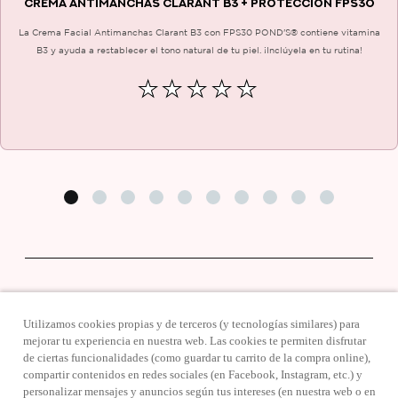
CREMA ANTIMANCHAS CLARANT B3 + PROTECCIÓN FPS30
La Crema Facial Antimanchas Clarant B3 con FPS30 POND'S® contiene vitamina
B3 y ayuda a restablecer el tono natural de tu piel. ¡Inclúyela en tu rutina!
No
se
han
enviado
calificaciones
para
este
product
Utilizamos cookies propias y de terceros (y tecnologías similares) para
mejorar tu experiencia en nuestra web. Las cookies te permiten disfrutar
de ciertas funcionalidades (como guardar tu carrito de la compra online),
compartir contenidos en redes sociales (en Facebook, Instagram, etc.) y
personalizar mensajes y anuncios según tus intereses (en nuestra web o en