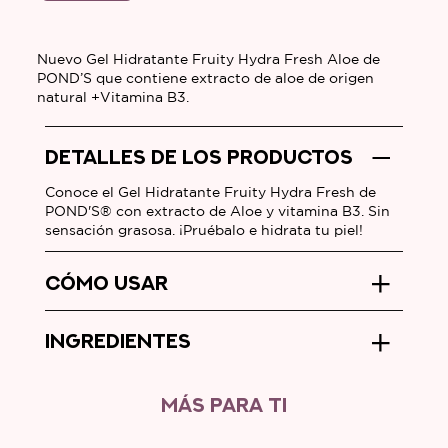
calificaciones
para
este
Nuevo Gel Hidratante Fruity Hydra Fresh Aloe de
POND’S que contiene extracto de aloe de origen
product
natural +Vitamina B3.
DETALLES DE LOS PRODUCTOS
Conoce el Gel Hidratante Fruity Hydra Fresh de
POND'S® con extracto de Aloe y vitamina B3. Sin
sensación grasosa. ¡Pruébalo e hidrata tu piel!
CÓMO USAR
INGREDIENTES
MÁS PARA TI