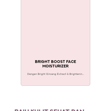
BRIGHT BOOST FACE
MOISTURIZER
Dengan Bright Ginseng Extract & Brightening
Vitamin yang mencerahkan & menyamarkan
bintik hitam, & Triple Sunscreen melindungi
kulit dari sinar UVA/UVB.