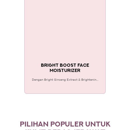
BRIGHT BOOST FACE
MOISTURIZER
Dengan Bright Ginseng Extract & Brightening
Vitamin yang mencerahkan & menyamarkan
bintik hitam, & Triple Sunscreen melindungi
kulit dari sinar UVA/UVB.
PILIHAN POPULER UNTUK