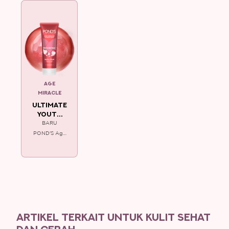
AGE
MIRACLE
ULTIMATE
YOUTH
FACIAL
BARU
FOAM
POND'S Age
Miracle untuk
kulit tampak
Muda
bercahaya
setiap kali
cuci muka!.
ARTIKEL TERKAIT UNTUK KULIT SEHAT