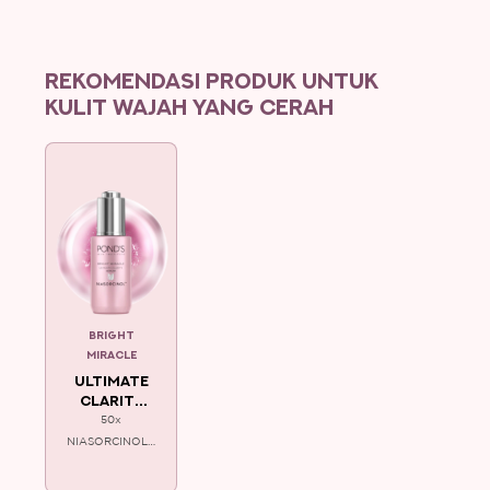
REKOMENDASI PRODUK UNTUK
KULIT WAJAH YANG CERAH
BRIGHT
MIRACLE
ULTIMATE
CLARITY
SERUM
50x
NIASORCINOL™
dengan Micro
Repair+