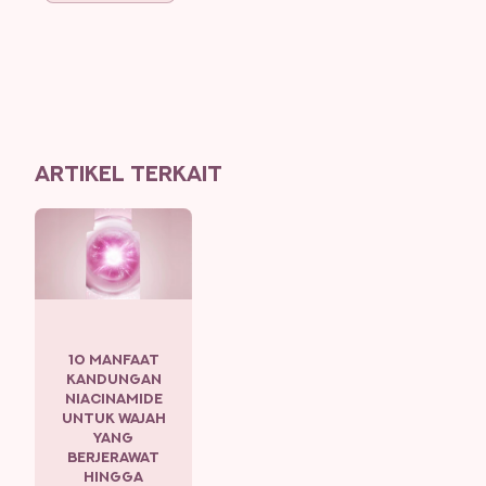
Technology
untuk
menyamarkan
noda hitam &
mengurangi
kusam dalam 3
hari
ARTIKEL TERKAIT
10 MANFAAT
KANDUNGAN
NIACINAMIDE
UNTUK WAJAH
YANG
BERJERAWAT
HINGGA