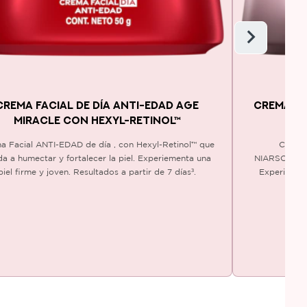
CREMA FACIAL DE DÍA ANTI-EDAD AGE
CREMA D
MIRACLE CON HEXYL-RETINOL™
MI
a Facial ANTI-EDAD de día , con Hexyl-Retinol™ que
Crema
a a humectar y fortalecer la piel. Experiementa una
NIARSOCINOL
piel firme y joven. Resultados a partir de 7 días³.
Experimenta
lumin