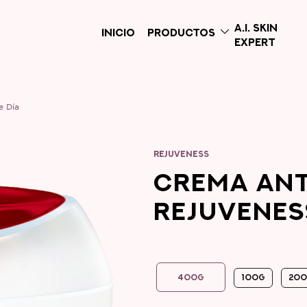
A.I. SKIN
INICIO
PRODUCTOS
EXPERT
e Día
REJUVENESS
CREMA AN
REJUVENES
400G
100G
20