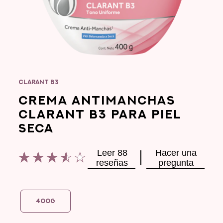
CLARANT B3
CREMA ANTIMANCHAS
CLARANT B3 PARA PIEL
SECA
Leer 88
Hacer una
La
reseñas
pregunta
calificación
promedio
de
este
400G
Crema
Antimanchas