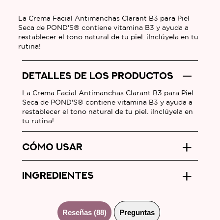
Clarant
B3
La Crema Facial Antimanchas Clarant B3 para Piel
para
Seca de POND'S® contiene vitamina B3 y ayuda a
Piel
restablecer el tono natural de tu piel. ¡Inclúyela en tu
Seca
rutina!
es
3.5
DETALLES DE LOS PRODUCTOS
de
5
La Crema Facial Antimanchas Clarant B3 para Piel
de
Seca de POND'S® contiene vitamina B3 y ayuda a
88
restablecer el tono natural de tu piel. ¡Inclúyela en
calificaciones.
tu rutina!
CÓMO USAR
INGREDIENTES
Reseñas (88)
Preguntas (0)