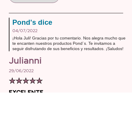
Pond's dice
04/07/2022
¡Hola Juli! Gracias por tu comentario. Nos alegra mucho que
te encanten nuestros productos Pond´s. Te invitamos a
seguir disfrutando de sus beneficios y resultados. ¡Saludos!
Julianni
29/06/2022
EXCELENTE
Tengo más de 5 años usando esta crema y nunca pero
nunca me ha defraudado! Hasta cuando no la uso un
día siento que me hace falta, gracias a esta crema
tengo la cara sin manchas y de mi tono de piel, me la