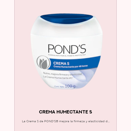
CREMA HUMECTANTE S
La Crema S de POND'S® mejora la firmeza y elasticidad de
tu piel. Humecta por 48 horas. ¡Prueba e incluye a tu rutina la