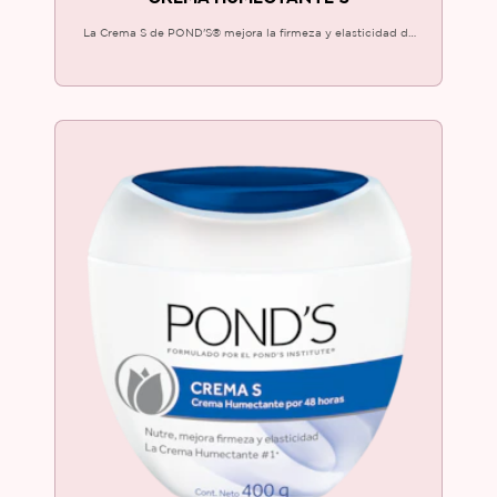
La Crema S de POND'S® mejora la firmeza y elasticidad de
tu piel. Humecta por 48 horas. ¡Prueba e incluye a tu rutina la
Crema Humectante #1!