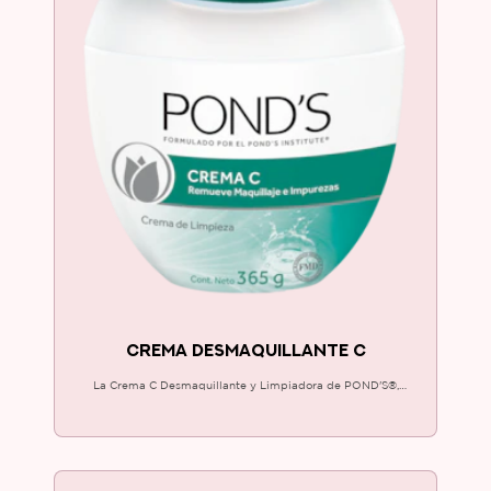
CREMA DESMAQUILLANTE C
La Crema C Desmaquillante y Limpiadora de POND'S®,
remueve eficazmente el maquillaje del rostro y humecta al
instante. ¡Pruébala e inclúyela a tu rutina!