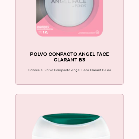
POLVO COMPACTO ANGEL FACE
CLARANT B3
Conoce el Polvo Compacto Angel Face Clarant B3 de
POND'S®, maquillaje con efecto matificante e ingredientes
humectantes. ¡Luce una piel uniforme y sin brillo!