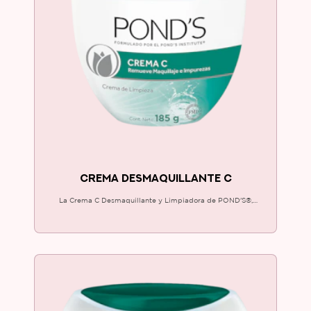
CREMA DESMAQUILLANTE C
La Crema C Desmaquillante y Limpiadora de POND'S®,
remueve eficazmente el maquillaje del rostro y humecta al
instante. ¡Pruébala e inclúyela a tu rutina!