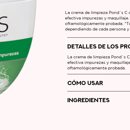
Crema
C
La crema de limpieza Pond´s C 
efectiva impurezas y maquillaje
Desmaquillante
oftamológicamente probada. *To
con
dependiendo de cada persona y
extracto
de
DETALLES DE LOS P
pepino
La crema de limpieza Pond´s C
es
efectiva impurezas y maquillaj
5.0
oftamológicamente probada.
de
5
CÓMO USAR
de
4
INGREDIENTES
calificaciones.