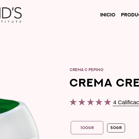
INICIO
PRODU
CREMA C PEPINO
CREMA CRE
4 Califica
La
calificación
promedio
100GR
50GR
de
este