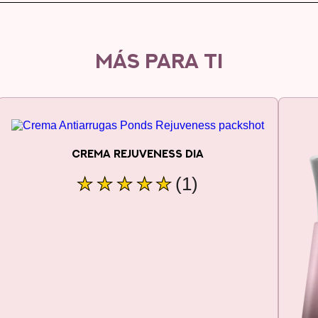
MÁS PARA TI
CREMA REJUVENESS DIA
La
(1)
calificación
promedio
de
este
Crema
Rejuveness
Día