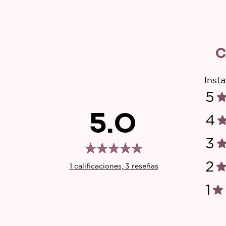
C
Insta
5
5.0
4
3
2
1 calificaciones, 3 reseñas
1