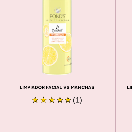
LIMPIADOR FACIAL VS MANCHAS
L
La
(1)
calificación
promedio
de
este