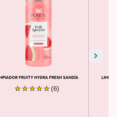
IMPIADOR FRUITY HYDRA FRESH SANDÍA
LIMPIA
La
(6)
calificación
promedio
de
este