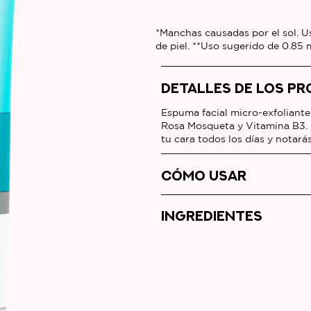
Limpiador
Facial
*Manchas causadas por el sol. U
de piel. **Uso sugerido de 0.85 
Diario
es
DETALLES DE LOS P
5.0
de
Espuma facial micro-exfoliante
5
Rosa Mosqueta y Vitamina B3. P
de
tu cara todos los días y notará
19
CÓMO USAR
calificaciones.
INGREDIENTES