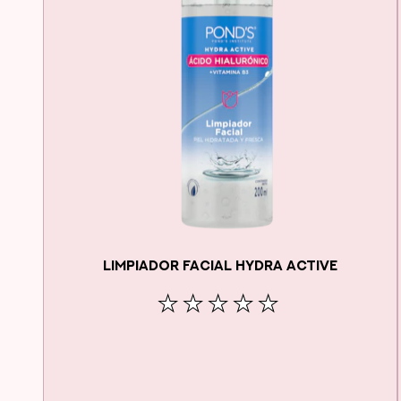
LIMPIADOR FACIAL HYDRA ACTIVE
No
se
han
enviado
calificaciones