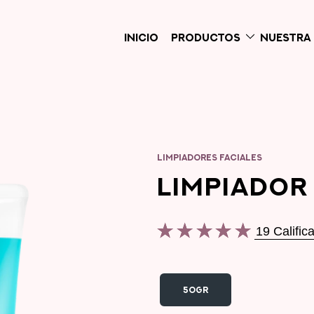
INICIO
PRODUCTOS
NUESTRA 
LIMPIADORES FACIALES
LIMPIADOR
19 Calific
La
calificación
promedio
50GR
de
este