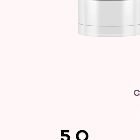
C
5.0