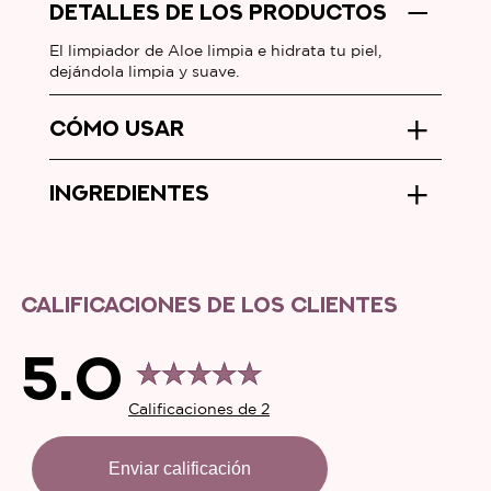
Aloe
DETALLES DE LOS PRODUCTOS
es
El limpiador de Aloe limpia e hidrata tu piel,
5.0
dejándola limpia y suave.
de
5
CÓMO USAR
de
2
INGREDIENTES
calificaciones.
CALIFICACIONES DE LOS CLIENTES
5.0
Calificaciones de 2
Enviar calificación