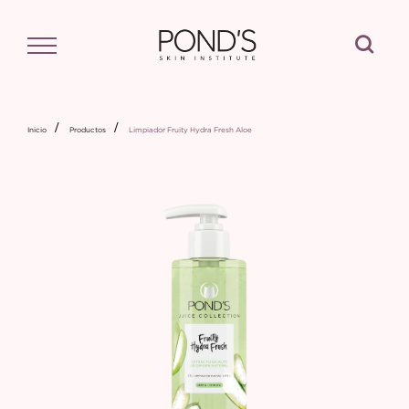
Buscar
Inicio
Productos
Limpiador Fruity Hydra Fresh Aloe