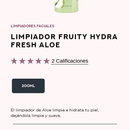
LIMPIADORES FACIALES
LIMPIADOR FRUITY HYDRA
FRESH ALOE
2 Calificaciones
La
calificación
promedio
de
200ML
este
Limpiador
Fruity
El limpiador de Aloe limpia e hidrata tu piel,
Hydra
dejándola limpia y suave.
Fresh