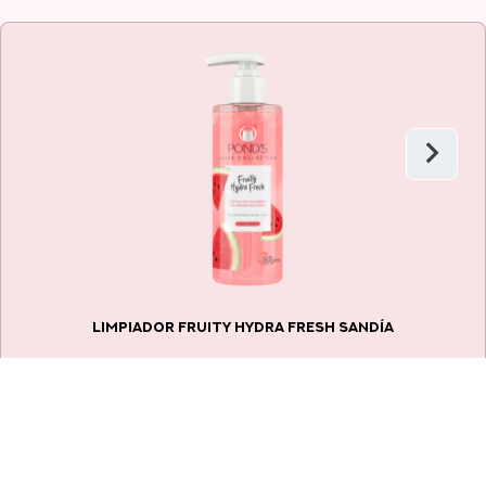
LIMPIADOR FRUITY HYDRA FRESH SANDÍA
La
(6)
calificación
promedio
de
este