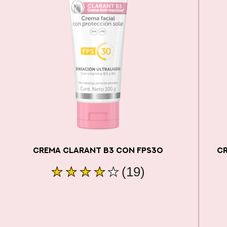
CREMA CLARANT B3 CON FPS30
CR
La
(19)
calificación
promedio
de
este