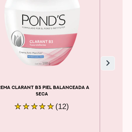
EMA CLARANT B3 PIEL BALANCEADA A
SECA
La
(12)
calificación
promedio
de