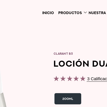
INICIO
PRODUCTOS
NUESTRA 
CLARANT B3
LOCIÓN DU
3 Califica
La
calificación
promedio
200ML
de
este