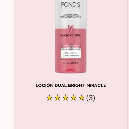
LOCIÓN DUAL BRIGHT MIRACLE
La
(3)
calificación
promedio
de
este