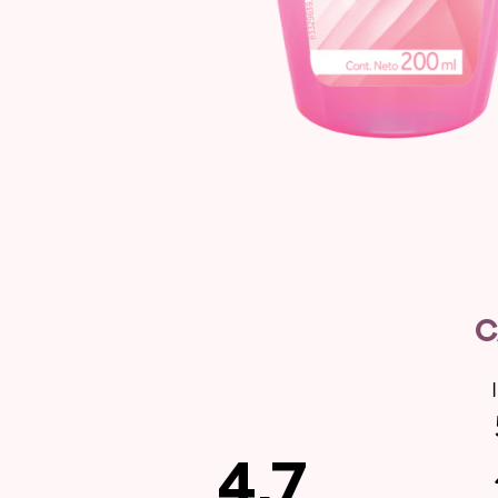
C
4.7