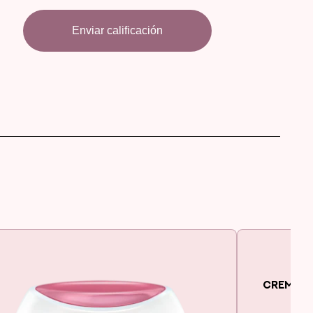
Enviar calificación
CREMA C