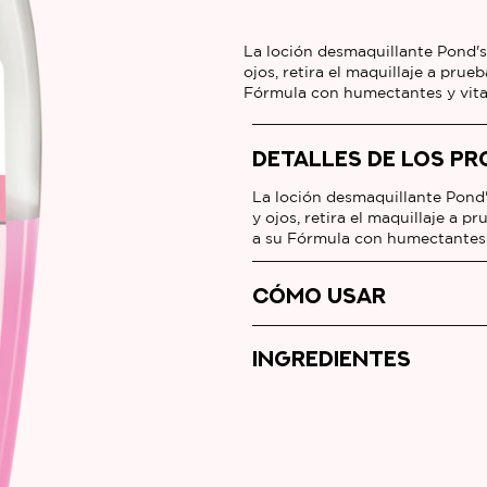
LOCIÓN
DUAL
La loción desmaquillante Pond's
ojos, retira el maquillaje a pru
CLARANT
Fórmula con humectantes y vit
B3
es
DETALLES DE LOS P
4.7
de
La loción desmaquillante Pond'
5
y ojos, retira el maquillaje a 
a su Fórmula con humectantes
de
3
CÓMO USAR
calificaciones.
INGREDIENTES