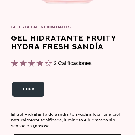
GELES FACIALES HIDRATANTES
GEL HIDRATANTE FRUITY
HYDRA FRESH SANDÍA
2 Calificaciones
La
calificación
promedio
de
110GR
este
Gel
Hidratante
El Gel Hidratante de Sandía te ayuda a lucir una piel
Fruity
naturalmente tonificada, luminosa e hidratada sin
sensación grasosa.
Hydra