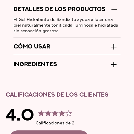
Fresh
DETALLES DE LOS PRODUCTOS
Sandía
es
El Gel Hidratante de Sandía te ayuda a lucir una
4.0
piel naturalmente tonificada, luminosa e hidratada
sin sensación grasosa.
de
5
CÓMO USAR
de
2
INGREDIENTES
calificaciones.
CALIFICACIONES DE LOS CLIENTES
4.0
Calificaciones de 2