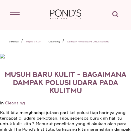
Cari
EFEK POLUSI UDARA DAN KULITMU
Beranda
Inspirasi Kulit
Cleansing
Dampak Polusi Udara Untuk Kulitmu
MUSUH BARU KULIT - BAGAIMANA
DAMPAK POLUSI UDARA PADA
KULITMU
In
Cleansing
Kulit kita menghadapi jutaan partikel polusi tiap harinya yang
terdapat di udara perkotaan. Tapi, seberapa buruk ah hal itu
untuk kulit kita ? Menurut penelitian yang dilakukan oleh para
ahli di The Pond’s Institute, terkadang kita meremehkan dampak