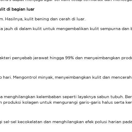
it di bagian luar
 Hasilnya, kulit bening dan cerah di luar.
a jauh di dalam kulit untuk mengembalikan kulit sempurna dan b
bakteri penyebab jerawat hingga 99% dan menyeimbangkan produ
ap hari. Mengontrol minyak, menyeimbangkan kulit dan mencerahka
anpa menghilangkan kelembaban seperti layaknya sabun tubuh. Be
roduksi kolagen untuk mengurangi garis-garis halus serta ker
 sel-sel kecokelatan dan menghilangkan efek polusi harian pad