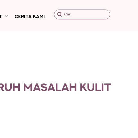
Cari
T
Cerita Kami
H MASALAH KULIT
RUH MASALAH KULIT