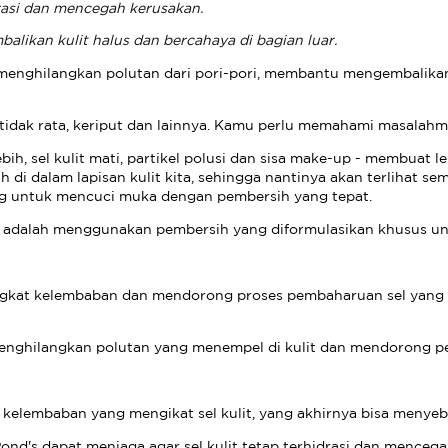
drasi dan mencegah kerusakan.
alikan kulit halus dan bercahaya di bagian luar.
menghilangkan polutan dari pori-pori, membantu mengembalikan
t tidak rata, keriput dan lainnya. Kamu perlu memahami masalah
ebih, sel kulit mati, partikel polusi dan sisa make-up - membuat l
i dalam lapisan kulit kita, sehingga nantinya akan terlihat semak
ing untuk mencuci muka dengan pembersih yang tepat.
 adalah menggunakan pembersih yang diformulasikan khusus un
gkat kelembaban dan mendorong proses pembaharuan sel yang s
ghilangkan polutan yang menempel di kulit dan mendorong pe
kelembaban yang mengikat sel kulit, yang akhirnya bisa menyeb
ond's dapat menjaga agar sel kulit tetap terhidrasi dan mencega