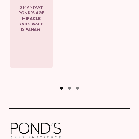
5 MANFAAT
POND'S AGE
MIRACLE
YANG WAJIB
DIPAHAMI
P