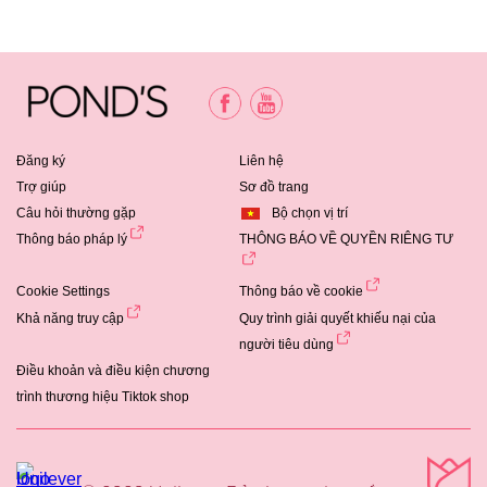
Sữa
Rửa
Mặt
Sạch
Sâu
Ngừa
Đăng ký
Liên hệ
Mụn
Trợ giúp
Sơ đồ trang
Câu hỏi thường gặp
Bộ chọn vị trí
Pond&#39;s
Thông báo pháp lý
THÔNG BÁO VỀ QUYỀN RIÊNG TƯ
Acne
Clear
Cookie Settings
Thông báo về cookie
này
Khả năng truy cập
Quy trình giải quyết khiếu nại của
là
người tiêu dùng
4.4
Điều khoản và điều kiện chương
trên
trình thương hiệu Tiktok shop
5
từ
xếp