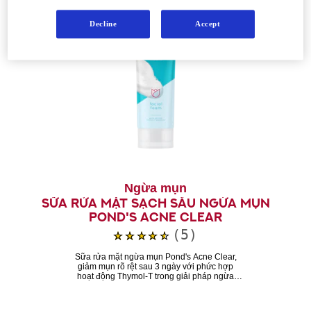
Decline
Accept
Ngừa mụn
Sữa Rửa Mặt Sạch Sâu Ngừa Mụn
Pond's Acne Clear
Xếp
(5)
hạng
Sữa rửa mặt ngừa mụn Pond's Acne Clear,
giảm mụn rõ rệt sau 3 ngày với phức hợp
trung
hoạt động Thymol-T trong giải pháp ngừa
bình
mụn Lock & Clear
của