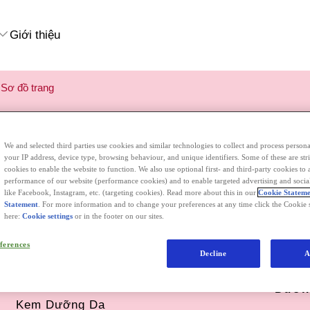
Giới thiệu
Sơ đồ trang
SƠ ĐỒ TRANG
We and selected third parties use cookies and similar technologies to collect and process persona
your IP address, device type, browsing behaviour, and unique identifiers. Some of these are stri
Sản phẩm
Cố 
cookies to enable the website to function. We also use optional first- and third-party cookies to 
performance of our website (performance cookies) and to enable targeted advertising and social
like Facebook, Instagram, etc. (targeting cookies). Read more about this in our
Cookie Statem
Statement
. For more information and to change your preferences at any time click the Cookie s
Loại sản phẩm
Làm s
here:
Cookie settings
or in the footer on our sites.
Nước tẩy trang
ferences
Ngừa
Decline
A
Sữa rửa mặt
Nước hoa hồng
Dưỡn
Kem Dưỡng Da